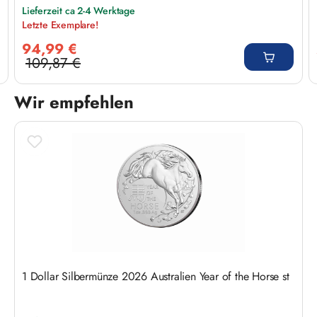
Lieferzeit ca 2-4 Werktage
Letzte Exemplare!
Verkaufspreis:
94,99 €
109,87 €
Regulärer Preis:
Wir empfehlen
Produktgalerie überspringen
1 Dollar Silbermünze 2026 Australien Year of the Horse st