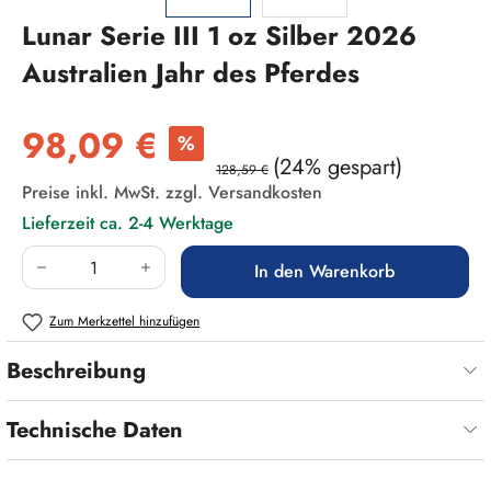
Lunar Serie III 1 oz Silber 2026
Australien Jahr des Pferdes
Verkaufspreis:
98,09 €
%
(24% gespart)
128,59 €
Preise inkl. MwSt. zzgl. Versandkosten
Lieferzeit ca. 2-4 Werktage
Produkt Anzahl: Gib den gewünschten Wert ein
In den Warenkorb
Zum Merkzettel hinzufügen
Beschreibung
Technische Daten