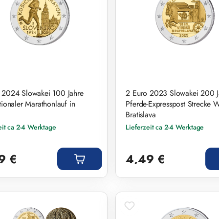
 2024 Slowakei 100 Jahre
2 Euro 2023 Slowakei 200 J
tionaler Marathonlauf in
Pferde-Expresspost Strecke W
Bratislava
eit ca 2-4 Werktage
Lieferzeit ca 2-4 Werktage
r Preis:
Regulärer Preis:
9 €
4,49 €