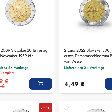
 2009 Slowakei 20 Jahrestag
2 Euro 2022 Slowakei 300 J
 November 1989 bfr
ersten Dampfmaschine zum 
von Wasser
eit ca 2-4 Werktage
Lieferzeit ca 2-4 Werktage
Exemplare!
preis:
Regulärer Preis:
9 €
4,49 €
 €
r Preis:
- 23%
Rabatt