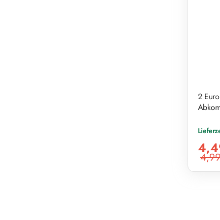
2 Euro
Abkom
Lieferz
Verkaufs
4,4
4,99
Reguläre