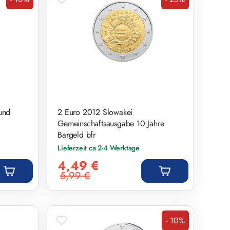
Rabatt
Rabatt
und
2 Euro 2012 Slowakei
Gemeinschaftsausgabe 10 Jahre
Bargeld bfr
Lieferzeit ca 2-4 Werktage
Verkaufspreis:
4,49 €
5,99 €
Regulärer Preis:
- 10%
Rabatt