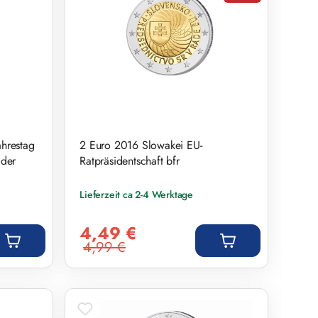
hrestag
2 Euro 2016 Slowakei EU-
 der
Ratpräsidentschaft bfr
Lieferzeit ca 2-4 Werktage
Verkaufspreis:
4,49 €
4,99 €
Regulärer Preis: