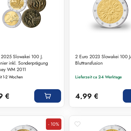
 2025 Slowakei 100 J.
2 Euro 2023 Slowakei 100 J
unier inkl. Sonderprägung
Bluttransfusion
ckey WM 2011
eit 1-2 Wochen
Lieferzeit ca 2-4 Werktage
r Preis:
Regulärer Preis:
9 €
4,99 €
- 10%
Rabatt