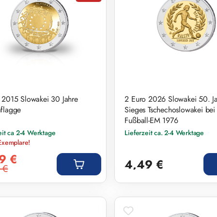
 2015 Slowakei 30 Jahre
2 Euro 2026 Slowakei 50. Ja
flagge
Sieges Tschechoslowakei bei
Fußball-EM 1976
eit ca 2-4 Werktage
Lieferzeit ca. 2-4 Werktage
Exemplare!
preis:
Regulärer Preis:
9 €
4,49 €
 €
r Preis: