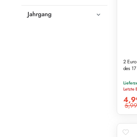
Jahrgang
2 Euro
des 17
Lieferz
Letzte 
Verkaufs
4,9
5,99
Reguläre