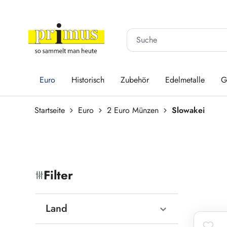
 Hauptinhalt springen
Zur Suche springen
Zur Hauptnavigation springen
Euro
Historisch
Zubehör
Edelmetalle
G
Startseite
Euro
2 Euro Münzen
Slowakei
Filter
Land