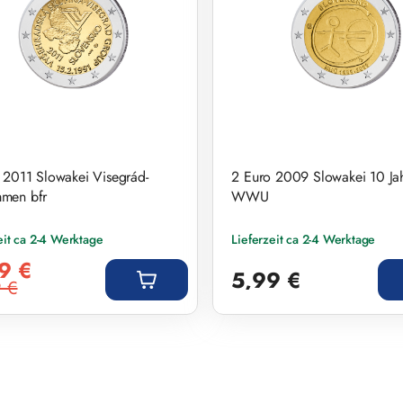
 2011 Slowakei Visegrád-
2 Euro 2009 Slowakei 10 Ja
men bfr
WWU
eit ca 2-4 Werktage
Lieferzeit ca 2-4 Werktage
preis:
Regulärer Preis:
9 €
5,99 €
 €
r Preis: