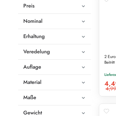
Preis
Nominal
Erhaltung
Veredelung
2 Euro
Beitritt
Auflage
Lieferz
Verkaufs
Material
4,4
4,99
Reguläre
Maße
Gewicht