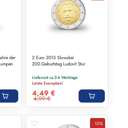
ahre der
2 Euro 2015 Slowakei
Pumpen
200.Geburtstag Ludovit Stur
Lieferzeit ca 2-4 Werktage
Letzte Exemplare!
Verkaufspreis:
4,49 €
4,99 €
Regulärer Preis:
- 10%
Rabatt