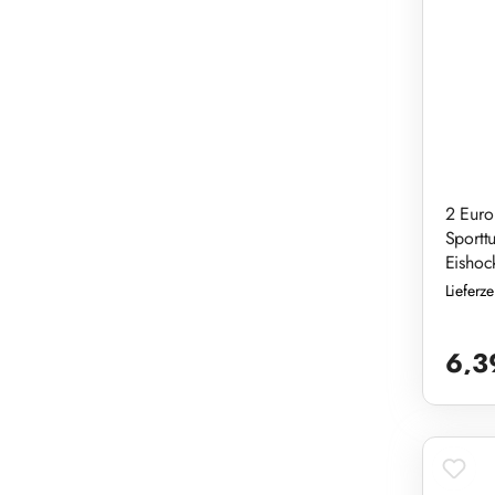
2 Euro
Sportt
Eisho
Lieferz
Reguläre
6,3