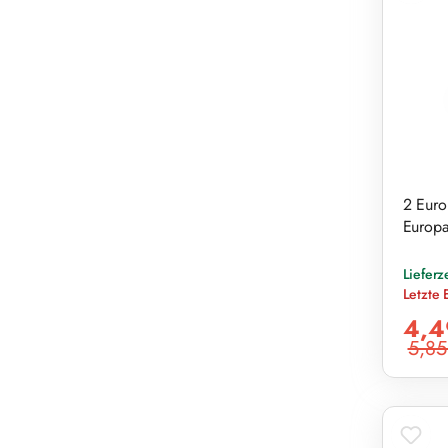
2 Euro
Europa
Lieferz
Letzte 
Verkaufs
4,4
5,85
Reguläre