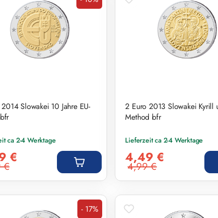
Rabatt
 2014 Slowakei 10 Jahre EU-
2 Euro 2013 Slowakei Kyrill 
 bfr
Method bfr
eit ca 2-4 Werktage
Lieferzeit ca 2-4 Werktage
preis:
Verkaufspreis:
9 €
4,49 €
 €
4,99 €
r Preis:
Regulärer Preis:
- 17%
Rabatt