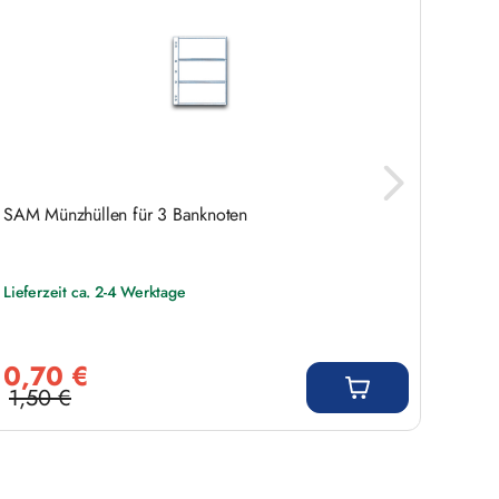
SAM Münzhüllen für 3 Banknoten
Album
Lieferzeit ca. 2-4 Werktage
Liefer
Verkaufspreis:
Regulär
0,70 €
9,9
1,50 €
Regulärer Preis: