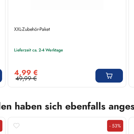
XXL-Zubehör-Paket
Lieferzeit ca. 2-4 Werktage
Verkaufspreis:
4,99 €
49,99 €
Regulärer Preis:
en haben sich ebenfalls ange
- 53%
tt
Rabatt