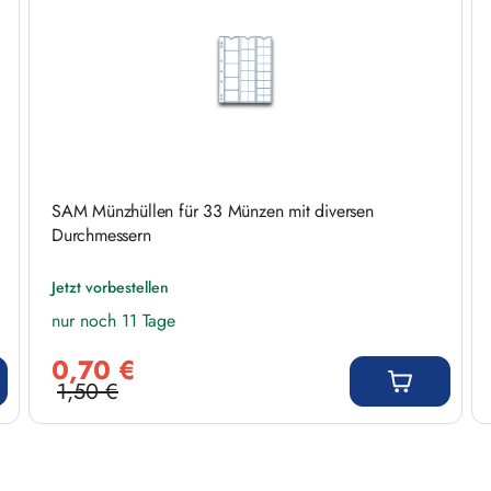
SAM Münzhüllen für 33 Münzen mit diversen
Durchmessern
Jetzt vorbestellen
nur noch 11 Tage
Verkaufspreis:
0,70 €
1,50 €
Regulärer Preis: