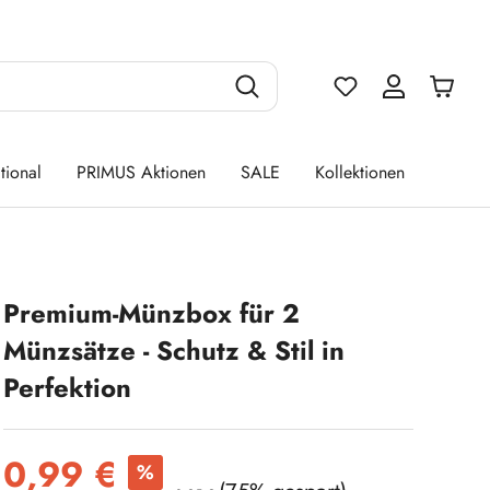
Du hast 0 Produ
tional
PRIMUS Aktionen
SALE
Kollektionen
Premium-Münzbox für 2
Münzsätze - Schutz & Stil in
Perfektion
Verkaufspreis:
0,99 €
%