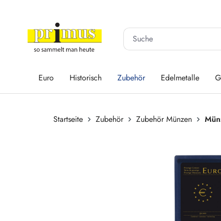
 Hauptinhalt springen
Zur Suche springen
Zur Hauptnavigation springen
Euro
Historisch
Zubehör
Edelmetalle
G
Startseite
Zubehör
Zubehör Münzen
Mün
Bildergalerie überspringen