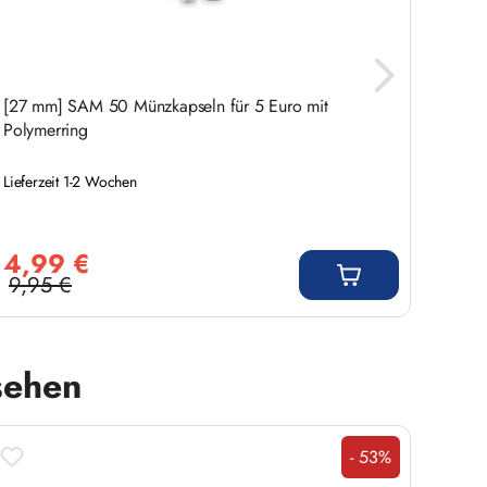
[27 mm] SAM 50 Münzkapseln für 5 Euro mit
[26 m
Polymerring
Lieferzeit 1-2 Wochen
Liefer
Verkaufspreis:
Verkauf
4,99 €
4,9
9,95 €
9,9
Regulärer Preis:
Regulär
sehen
- 53%
Rabatt