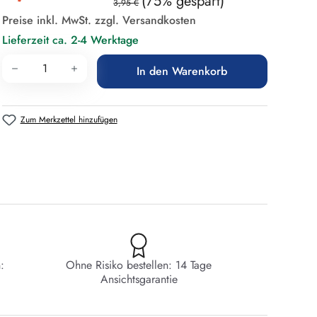
(75% gespart)
3,95 €
Preise inkl. MwSt. zzgl. Versandkosten
Lieferzeit ca. 2-4 Werktage
Produkt Anzahl: Gib den gewünschten Wert 
In den Warenkorb
Zum Merkzettel hinzufügen
:
Ohne Risiko bestellen: 14 Tage
Ansichtsgarantie