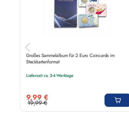
Großes Sammelalbum für 2 Euro Coincards im
Steckkartenformat
Lieferzeit ca. 2-4 Werktage
Verkaufspreis:
9,99 €
19,99 €
Regulärer Preis: