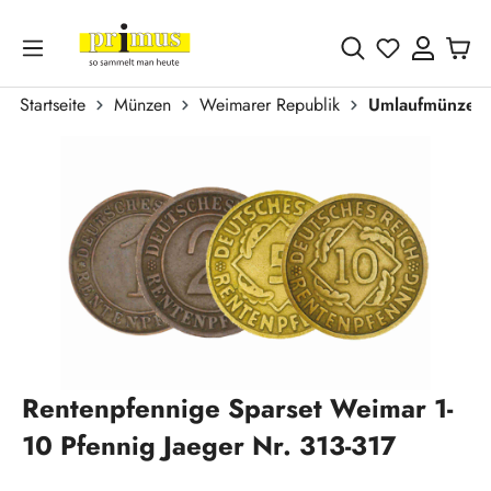
Zum Hauptinhalt springen
Du hast 0 
Startseite
Münzen
Weimarer Republik
Umlaufmünzen
Bildergalerie überspringen
Rentenpfennige Sparset Weimar 1-
10 Pfennig Jaeger Nr. 313-317