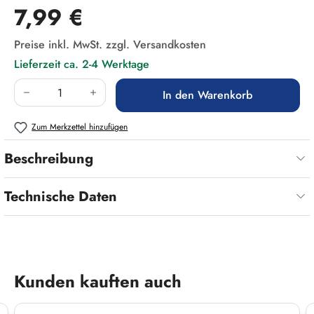
Regulärer Preis:
7,99 €
Preise inkl. MwSt. zzgl. Versandkosten
Lieferzeit ca. 2-4 Werktage
Produkt Anzahl: Gib den gewünschten Wert ein
In den Warenkorb
Zum Merkzettel hinzufügen
Beschreibung
Technische Daten
Produktgalerie überspringen
Kunden kauften auch