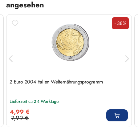
angesehen
- 38%
Rabatt
2 Euro 2004 Italien Welternährungsprogramm
Lieferzeit ca 2-4 Werktage
Verkaufspreis:
4,99 €
7,99 €
Regulärer Preis: