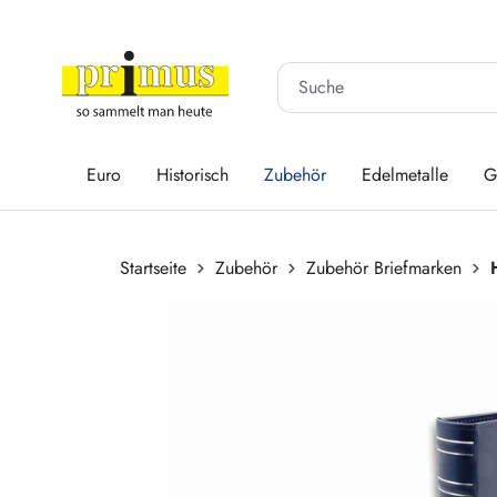
 Hauptinhalt springen
Zur Suche springen
Zur Hauptnavigation springen
Euro
Historisch
Zubehör
Edelmetalle
G
Startseite
Zubehör
Zubehör Briefmarken
Bildergalerie überspringen