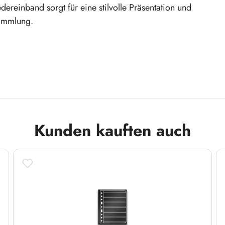
ereinband sorgt für eine stilvolle Präsentation und
Sammlung.
es Einheften Ihrer Hüllen und ermöglicht eine
lltag.
 und Langlebigkeit - ideal für Sammler, die auf
alt
Kunden kauften auch
e Sammlung dauerhaft geschützt, sauber und
 Ringbinder und bewahren Sie Ihre Briefmarken-