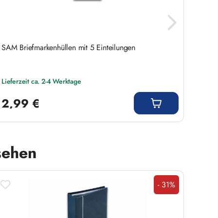
SAM Briefmarkenhüllen mit 5 Einteilungen
SAM B
Lieferzeit ca. 2-4 Werktage
Liefer
Regulärer Preis:
Regulär
2,99 €
2,9
sehen
- 31%
Rabatt