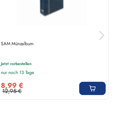
SAM Münzalbum
SAM M
Jetzt vorbestellen
Jetzt 
nur noch 13 Tage
nur n
Verkaufspreis:
Verkauf
8,99 €
2,9
12,95 €
3,9
Regulärer Preis:
Regulär