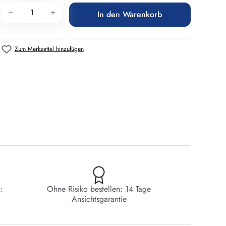
Produkt Anzahl: Gib den gewünschten Wert 
In den Warenkorb
Zum Merkzettel hinzufügen
:
Ohne Risiko bestellen: 14 Tage
Ansichtsgarantie