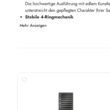
Die hochwertige Ausführung mit edlem Kunstled
unterstreicht den gepflegten Charakter Ihrer 
Stabile 4-Ringmechanik
Die robuste Mechanik gewährleistet ein sicher
Mehr Anzeigen
komfortable, langlebige Nutzung im Sammlera
Buchbinderische Verarbeitung
Die sorgfältige Verarbeitung steht für Qualität
zuverlässiges Zubehör setzen.
Optimal für Schutz, Ordnung und Werterh
Produktgalerie überspringen
Eine geeignete Aufbewahrung hilft dabei, Ihr
repräsentativ aufzubewahren.
Entscheiden Sie sich für diesen hochwertigen
Hüllen sicher, geordnet und stilvoll auf.
Hinweis:
Lieferung erfolgt ohne Briefmarken!