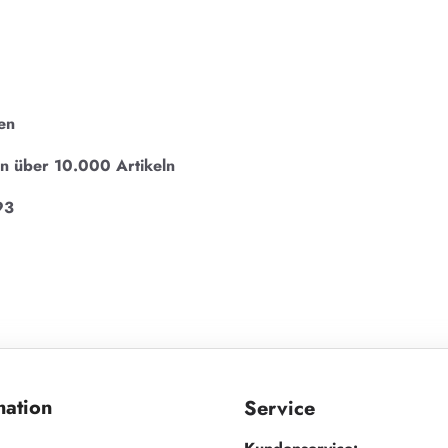
en
on über 10.000 Artikeln
93
mation
Service