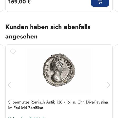
159,00 €
Produktgalerie überspringen
Kunden haben sich ebenfalls
angesehen
Silbermünze Römisch Antik 138 - 161 n. Chr. Diva-Favstina
im Etui inkl Zertifikat