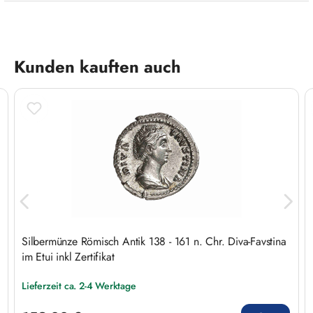
Produktgalerie überspringen
Kunden kauften auch
Silbermünze Römisch Antik 138 - 161 n. Chr. Diva-Favstina
im Etui inkl Zertifikat
Lieferzeit ca. 2-4 Werktage
Regulärer Preis: