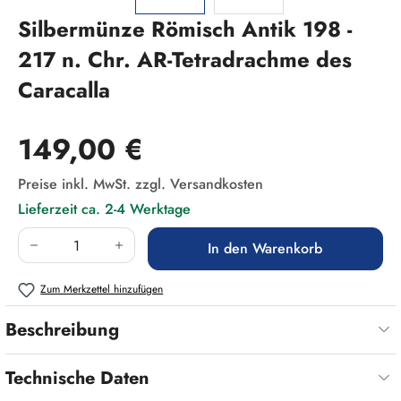
Silbermünze Römisch Antik 198 -
217 n. Chr. AR-Tetradrachme des
Caracalla
Regulärer Preis:
149,00 €
Preise inkl. MwSt. zzgl. Versandkosten
Lieferzeit ca. 2-4 Werktage
Produkt Anzahl: Gib den gewünschten Wert ein
In den Warenkorb
Zum Merkzettel hinzufügen
Beschreibung
Technische Daten