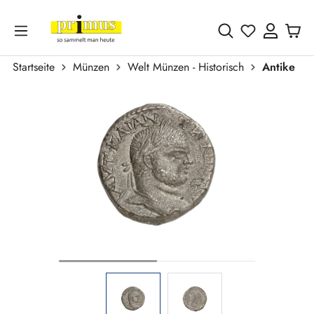
Zum Hauptinhalt springen
Du hast 0 
Startseite
Münzen
Welt Münzen - Historisch
Antike
Bildergalerie überspringen