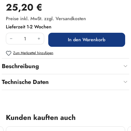
Regulärer Preis:
25,20 €
Preise inkl. MwSt. zzgl. Versandkosten
Lieferzeit 1-2 Wochen
Produkt Anzahl: Gib den gewünschten Wert ein
In den Warenkorb
Zum Merkzettel hinzufügen
Beschreibung
Technische Daten
Produktgalerie überspringen
Kunden kauften auch