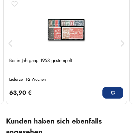
Berlin Jahrgang 1953 gestempelt
Lieferzeit 1-2 Wochen
Regulärer Preis:
63,90 €
Produktgalerie überspringen
Kunden haben sich ebenfalls
angesehen