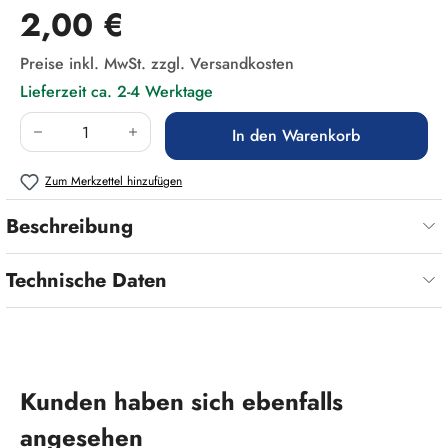
Regulärer Preis:
2,00 €
Preise inkl. MwSt. zzgl. Versandkosten
Lieferzeit ca. 2-4 Werktage
Produkt Anzahl: Gib den gewünschten Wert ein
In den Warenkorb
Zum Merkzettel hinzufügen
Beschreibung
Technische Daten
Produktgalerie überspringen
Kunden haben sich ebenfalls
angesehen