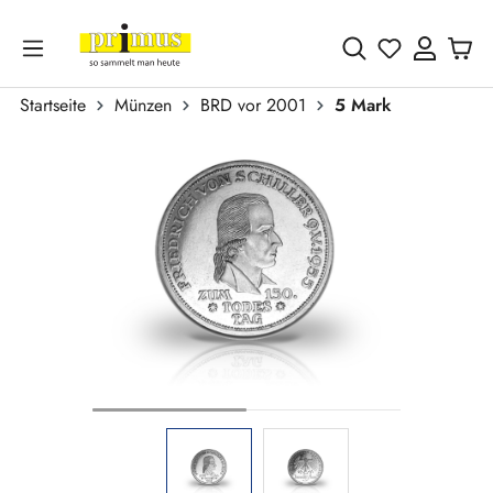
Zum Hauptinhalt springen
Du hast 0 
Startseite
Münzen
BRD vor 2001
5 Mark
Bildergalerie überspringen