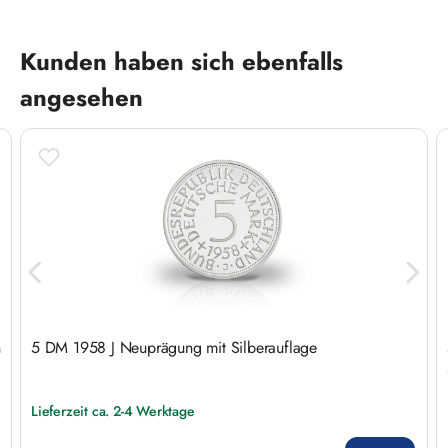
Produktgalerie überspringen
Kunden haben sich ebenfalls
angesehen
n
5 DM 1958 J Neuprägung mit Silberauflage
Lieferzeit ca. 2-4 Werktage
Regulärer Preis: