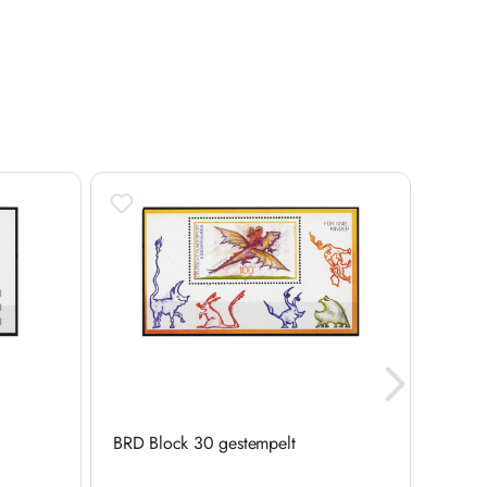
BRD Block 30 gestempelt
Brief
Michel