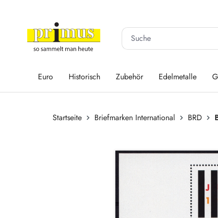
 Hauptinhalt springen
Zur Suche springen
Zur Hauptnavigation springen
Euro
Historisch
Zubehör
Edelmetalle
G
Startseite
Briefmarken International
BRD
Bildergalerie überspringen