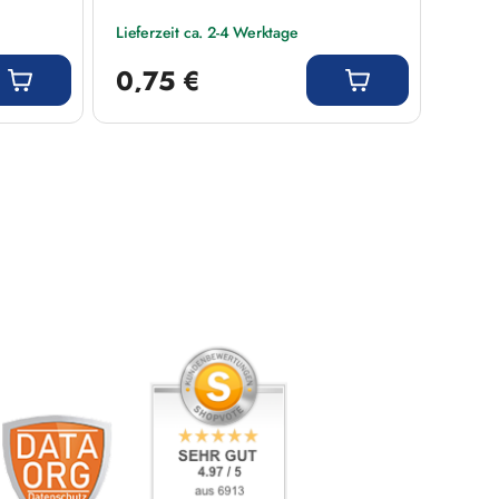
Lieferzeit ca. 2-4 Werktage
Liefer
Regulärer Preis:
Regulär
0,75 €
16,