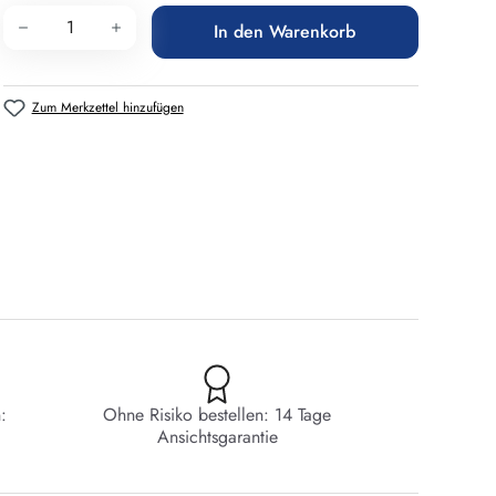
Produkt Anzahl: Gib den gewünschten Wert 
In den Warenkorb
Zum Merkzettel hinzufügen
:
Ohne Risiko bestellen: 14 Tage
Ansichtsgarantie