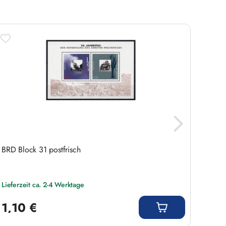
BRD Block 31 postfrisch
Marke
Miche
Lieferzeit ca. 2-4 Werktage
Liefer
Regulärer Preis:
Regulär
1,10 €
2,9