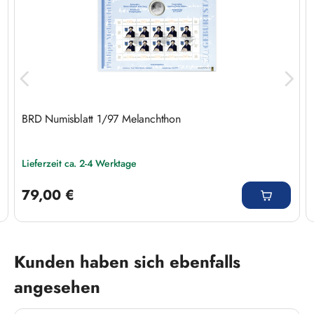
BRD Numisblatt 1/97 Melanchthon
Lieferzeit ca. 2-4 Werktage
Regulärer Preis:
79,00 €
Produktgalerie überspringen
Kunden haben sich ebenfalls
angesehen