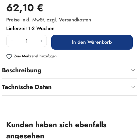
Regulärer Preis:
62,10 €
Preise inkl. MwSt. zzgl. Versandkosten
Lieferzeit 1-2 Wochen
Produkt Anzahl: Gib den gewünschten Wert ein
In den Warenkorb
Zum Merkzettel hinzufügen
Beschreibung
Technische Daten
Produktgalerie überspringen
Kunden haben sich ebenfalls
angesehen