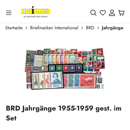
Zum Hauptinhalt springen
Du hast 0 
Startseite
Briefmarken International
BRD
Jahrgänge
Bildergalerie überspringen
BRD Jahrgänge 1955-1959 gest. im
Set