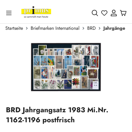
Zum Hauptinhalt springen
Du hast 0 
Startseite
Briefmarken International
BRD
Jahrgänge
Bildergalerie überspringen
BRD Jahrgangsatz 1983 Mi.Nr.
1162-1196 postfrisch