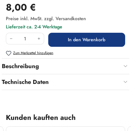
Regulärer Preis:
8,00 €
Preise inkl. MwSt. zzgl. Versandkosten
Lieferzeit ca. 2-4 Werktage
Produkt Anzahl: Gib den gewünschten Wert ein
In den Warenkorb
Zum Merkzettel hinzufügen
Beschreibung
Technische Daten
Produktgalerie überspringen
Kunden kauften auch