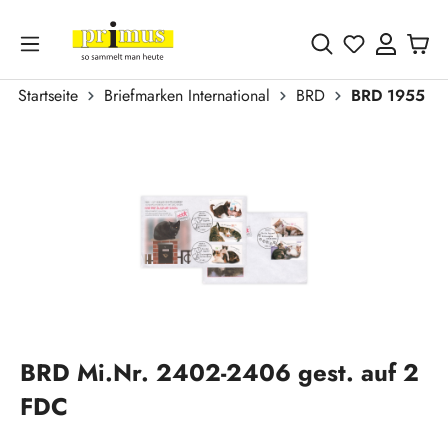
Zum Hauptinhalt springen
Du hast 0 
Startseite
Briefmarken International
BRD
BRD 1955 - h
Bildergalerie überspringen
BRD Mi.Nr. 2402-2406 gest. auf 2
FDC