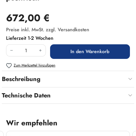
Regulärer Preis:
672,00 €
Preise inkl. MwSt. zzgl. Versandkosten
Lieferzeit 1-2 Wochen
Produkt Anzahl: Gib den gewünschten Wert ein
In den Warenkorb
Zum Merkzettel hinzufügen
Beschreibung
Technische Daten
Wir empfehlen
Produktgalerie überspringen