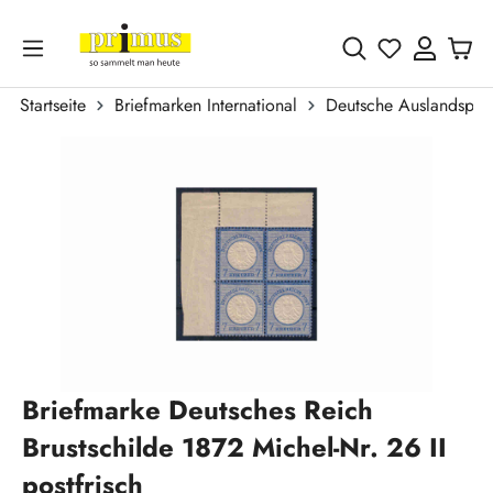
Zum Hauptinhalt springen
Du hast 0 
Startseite
Briefmarken International
Deutsche Auslandspos
Bildergalerie überspringen
Briefmarke Deutsches Reich
Brustschilde 1872 Michel-Nr. 26 II
postfrisch