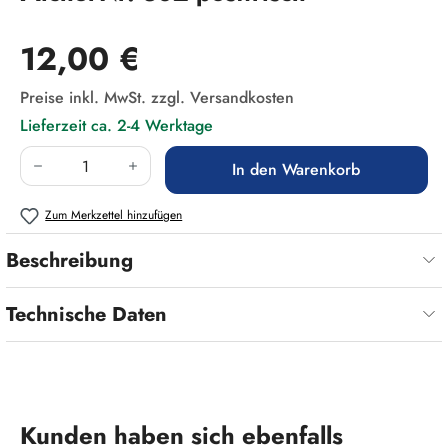
Regulärer Preis:
12,00 €
Preise inkl. MwSt. zzgl. Versandkosten
Lieferzeit ca. 2-4 Werktage
Produkt Anzahl: Gib den gewünschten Wert ein
In den Warenkorb
Zum Merkzettel hinzufügen
Beschreibung
Technische Daten
Produktgalerie überspringen
Kunden haben sich ebenfalls