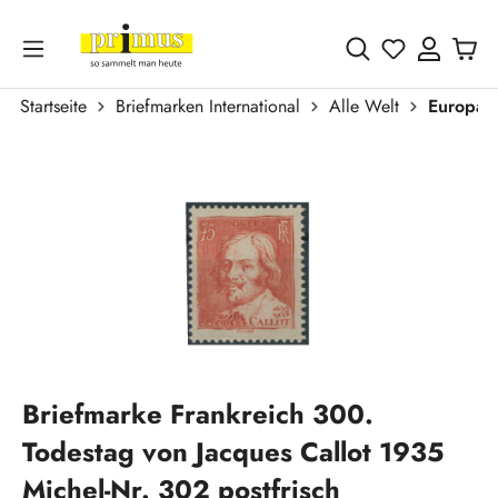
Zum Hauptinhalt springen
Du hast 0 
Startseite
Briefmarken International
Alle Welt
Europa
Bildergalerie überspringen
Briefmarke Frankreich 300.
Todestag von Jacques Callot 1935
Michel-Nr. 302 postfrisch