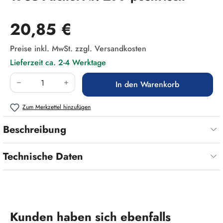
Regulärer Preis:
20,85 €
Preise inkl. MwSt. zzgl. Versandkosten
Lieferzeit ca. 2-4 Werktage
Produkt Anzahl: Gib den gewünschten Wert ein
In den Warenkorb
Zum Merkzettel hinzufügen
Beschreibung
Technische Daten
Produktgalerie überspringen
Kunden haben sich ebenfalls