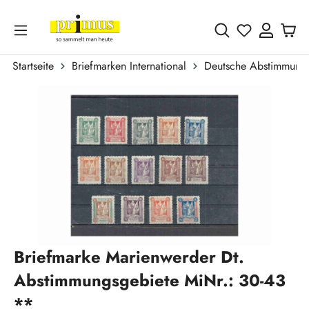
Zum Hauptinhalt springen
Du hast 0 
Startseite
Briefmarken International
Deutsche Abstimmungs
Bildergalerie überspringen
Briefmarke Marienwerder Dt.
Abstimmungsgebiete MiNr.: 30-43
**