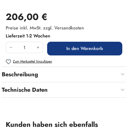
Regulärer Preis:
206,00 €
Preise inkl. MwSt. zzgl. Versandkosten
Lieferzeit 1-2 Wochen
Produkt Anzahl: Gib den gewünschten Wert ein
In den Warenkorb
Zum Merkzettel hinzufügen
Beschreibung
Technische Daten
Produktgalerie überspringen
Kunden haben sich ebenfalls