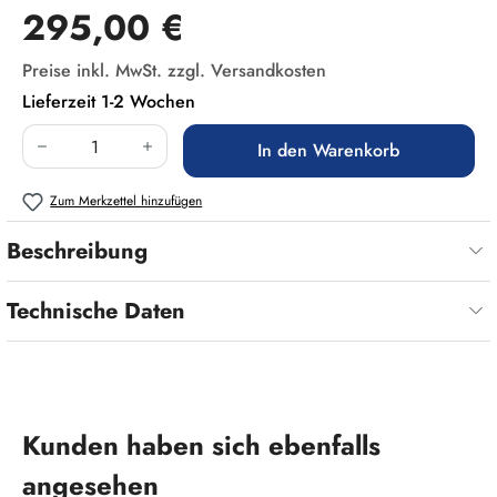
Regulärer Preis:
295,00 €
Preise inkl. MwSt. zzgl. Versandkosten
Lieferzeit 1-2 Wochen
Produkt Anzahl: Gib den gewünschten Wert ein
In den Warenkorb
Zum Merkzettel hinzufügen
Beschreibung
Technische Daten
Produktgalerie überspringen
Kunden haben sich ebenfalls
angesehen