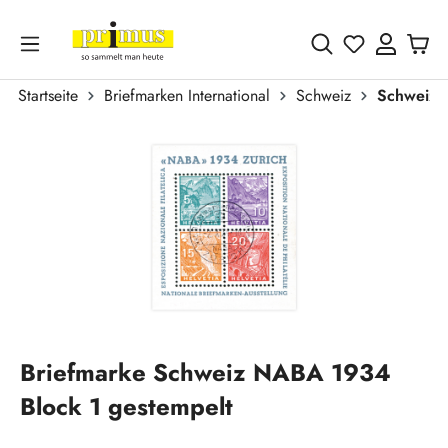
Zum Hauptinhalt springen
Du hast 0 
Startseite
Briefmarken International
Schweiz
Schweiz 
Bildergalerie überspringen
Briefmarke Schweiz NABA 1934
Block 1 gestempelt