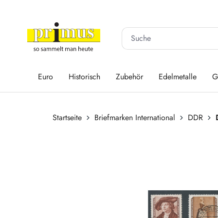
 Hauptinhalt springen
Zur Suche springen
Zur Hauptnavigation springen
Euro
Historisch
Zubehör
Edelmetalle
G
Startseite
Briefmarken International
DDR
Bildergalerie überspringen