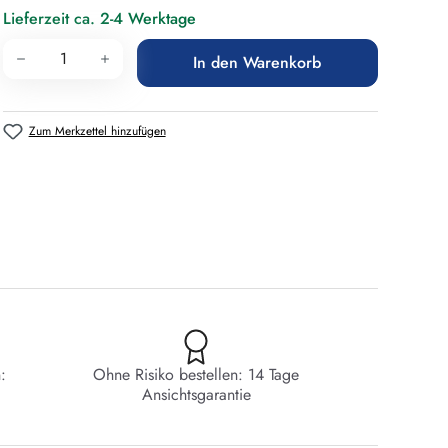
Lieferzeit ca. 2-4 Werktage
Produkt Anzahl: Gib den gewünschten Wert 
In den Warenkorb
Zum Merkzettel hinzufügen
:
Ohne Risiko bestellen: 14 Tage
Ansichtsgarantie