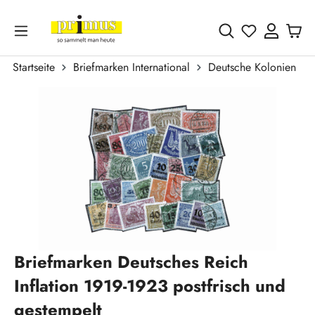
Zum Hauptinhalt springen
Du hast 0 
Startseite
Briefmarken International
Deutsche Kolonien
Bildergalerie überspringen
Briefmarken Deutsches Reich
Inflation 1919-1923 postfrisch und
gestempelt