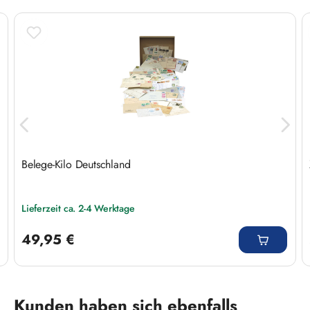
Belege-Kilo Deutschland
Lieferzeit ca. 2-4 Werktage
Regulärer Preis:
49,95 €
Produktgalerie überspringen
Kunden haben sich ebenfalls