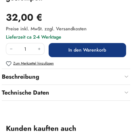
Regulärer Preis:
32,00 €
Preise inkl. MwSt. zzgl. Versandkosten
Lieferzeit ca 2-4 Werktage
Produkt Anzahl: Gib den gewünschten Wert ein
In den Warenkorb
Zum Merkzettel hinzufügen
Beschreibung
Technische Daten
Produktgalerie überspringen
Kunden kauften auch