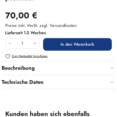
Regulärer Preis:
70,00 €
Preise inkl. MwSt. zzgl. Versandkosten
Lieferzeit 1-2 Wochen
Produkt Anzahl: Gib den gewünschten Wert ein
In den Warenkorb
Zum Merkzettel hinzufügen
Beschreibung
Technische Daten
Produktgalerie überspringen
Kunden haben sich ebenfalls