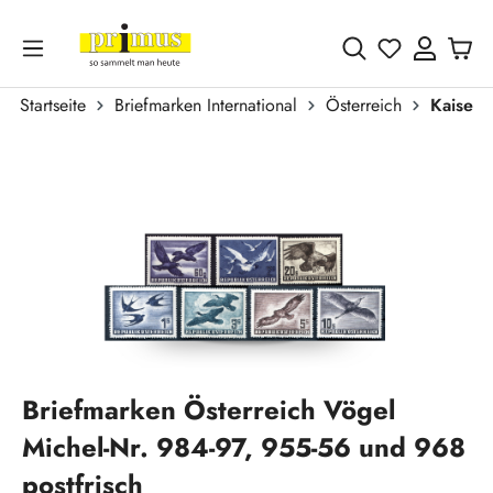
Zum Hauptinhalt springen
Du hast 0 
Startseite
Briefmarken International
Österreich
Kaiser
Bildergalerie überspringen
Briefmarken Österreich Vögel
Michel-Nr. 984-97, 955-56 und 968
postfrisch