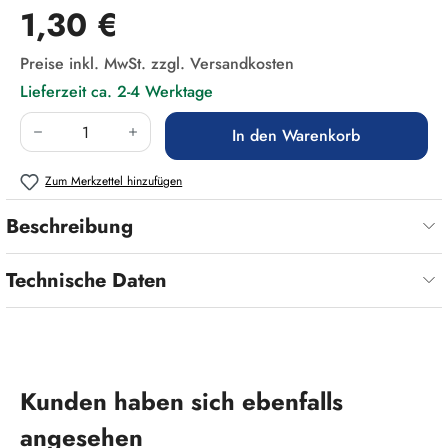
Regulärer Preis:
1,30 €
Preise inkl. MwSt. zzgl. Versandkosten
Lieferzeit ca. 2-4 Werktage
Produkt Anzahl: Gib den gewünschten Wert ein
In den Warenkorb
Zum Merkzettel hinzufügen
Beschreibung
Technische Daten
Produktgalerie überspringen
Kunden haben sich ebenfalls
angesehen