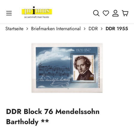
Zum Hauptinhalt springen
Du hast 0 
Startseite
Briefmarken International
DDR
DDR 1955 - 
Bildergalerie überspringen
DDR Block 76 Mendelssohn
Bartholdy **