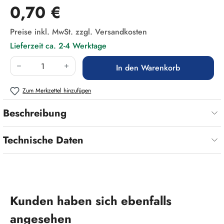
Regulärer Preis:
0,70 €
Preise inkl. MwSt. zzgl. Versandkosten
Lieferzeit ca. 2-4 Werktage
Produkt Anzahl: Gib den gewünschten Wert ein
In den Warenkorb
Zum Merkzettel hinzufügen
Beschreibung
Technische Daten
Produktgalerie überspringen
Kunden haben sich ebenfalls
angesehen