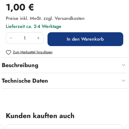
Regulärer Preis:
1,00 €
Preise inkl. MwSt. zzgl. Versandkosten
Lieferzeit ca. 2-4 Werktage
Produkt Anzahl: Gib den gewünschten Wert ein
In den Warenkorb
Zum Merkzettel hinzufügen
Beschreibung
Technische Daten
Produktgalerie überspringen
Kunden kauften auch