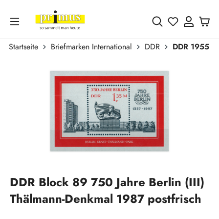
Zum Hauptinhalt springen
Du hast 0 
Startseite
Briefmarken International
DDR
DDR 1955 - 
Bildergalerie überspringen
DDR Block 89 750 Jahre Berlin (III)
Thälmann-Denkmal 1987 postfrisch