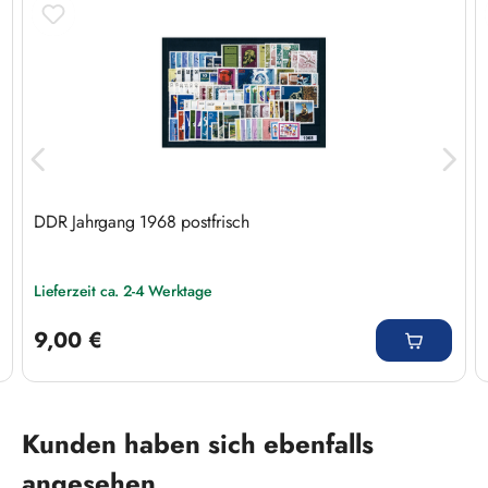
DDR Jahrgang 1968 postfrisch
Lieferzeit ca. 2-4 Werktage
Regulärer Preis:
9,00 €
Produktgalerie überspringen
Kunden haben sich ebenfalls
angesehen