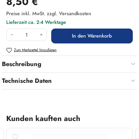
8,50 €
Preise inkl. MwSt. zzgl. Versandkosten
Lieferzeit ca. 2-4 Werktage
Produkt Anzahl: Gib den gewünschten Wert ein
In den Warenkorb
Zum Merkzettel hinzufügen
Beschreibung
Technische Daten
Produktgalerie überspringen
Kunden kauften auch