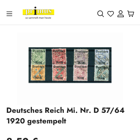
Zum Hauptinhalt springen
Du hast 0 
Bildergalerie überspringen
Deutsches Reich Mi. Nr. D 57/64
1920 gestempelt
Regulärer Preis: