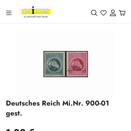
Zum Hauptinhalt springen
Du hast 0 
Bildergalerie überspringen
Deutsches Reich Mi.Nr. 900-01
gest.
Regulärer Preis: