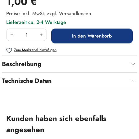
1,00 €
Preise inkl. MwSt. zzgl. Versandkosten
Lieferzeit ca. 2-4 Werktage
Produkt Anzahl: Gib den gewünschten Wert ein
In den Warenkorb
Zum Merkzettel hinzufügen
Beschreibung
Technische Daten
Produktgalerie überspringen
Kunden haben sich ebenfalls
angesehen