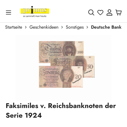
Zum Hauptinhalt springen
Du hast 0 
Startseite
Geschenkideen
Sonstiges
Deutsche Bankno
Bildergalerie überspringen
Faksimiles v. Reichsbanknoten der
Serie 1924