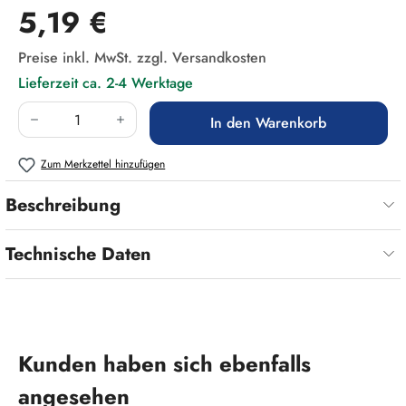
Regulärer Preis:
5,19 €
Preise inkl. MwSt. zzgl. Versandkosten
Lieferzeit ca. 2-4 Werktage
Produkt Anzahl: Gib den gewünschten Wert ein
In den Warenkorb
Zum Merkzettel hinzufügen
Beschreibung
Technische Daten
Produktgalerie überspringen
Kunden haben sich ebenfalls
angesehen