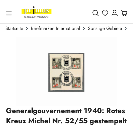
Zum Hauptinhalt springen
Du hast 0 
Startseite
Briefmarken International
Sonstige Gebiete
G
Bildergalerie überspringen
Generalgouvernement 1940: Rotes
Kreuz Michel Nr. 52/55 gestempelt