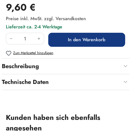
Regulärer Preis:
9,60 €
Preise inkl. MwSt. zzgl. Versandkosten
Lieferzeit ca. 2-4 Werktage
Produkt Anzahl: Gib den gewünschten Wert ein
In den Warenkorb
Zum Merkzettel hinzufügen
Beschreibung
Technische Daten
Produktgalerie überspringen
Kunden haben sich ebenfalls
angesehen