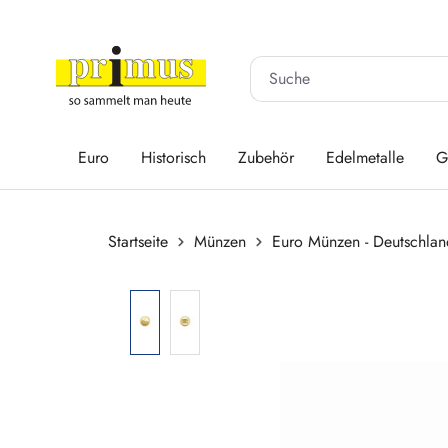
 Hauptinhalt springen
Zur Suche springen
Zur Hauptnavigation springen
Euro
Historisch
Zubehör
Edelmetalle
G
Startseite
Münzen
Euro Münzen - Deutschlan
Bildergalerie überspringen