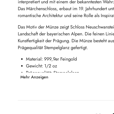
interpretiert und mit einem der bekanntesten Wah
Das Märchenschloss, erbaut im 19. Jahrhundert unter
romantische Architektur und seine Rolle als Inspira
Das Motiv der Münze zeigt Schloss Neuschwanstein 
Landschaft der bayerischen Alpen. Die feinen Lini
Kunstfertigkeit der Prägung. Die Münze besteht au
Prägequalität Stempelglanz gefertigt.
Material: 999,9er Feingold
Gewicht: 1/2 oz
Prägequalität: Stempelglanz
Mehr Anzeigen
Sichern Sie sich jetzt die 1/2 oz Goldmünze 
Stück bayerischer Geschichte in Ihre Sammlu
Produktgalerie überspringen