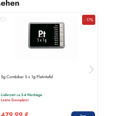
sehen
- 17%
Rabatt
5g Combibar 5 x 1g Platintafel
35 Eu
Wuppe
Lieferzeit ca 2-4 Werktage
Voraus
Letzte Exemplare!
Euro f
Verkaufspreis:
Regulär
479,99 €