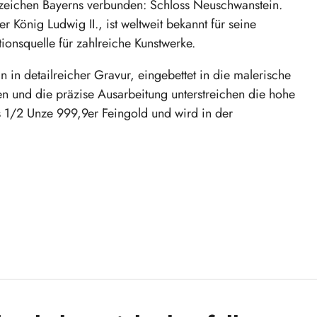
rzeichen Bayerns verbunden: Schloss Neuschwanstein.
 König Ludwig II., ist weltweit bekannt für seine
tionsquelle für zahlreiche Kunstwerke.
in detailreicher Gravur, eingebettet in die malerische
en und die präzise Ausarbeitung unterstreichen die hohe
s 1/2 Unze 999,9er Feingold und wird in der
"50 Bayern-Thaler 2025" und holen Sie sich ein
ng!