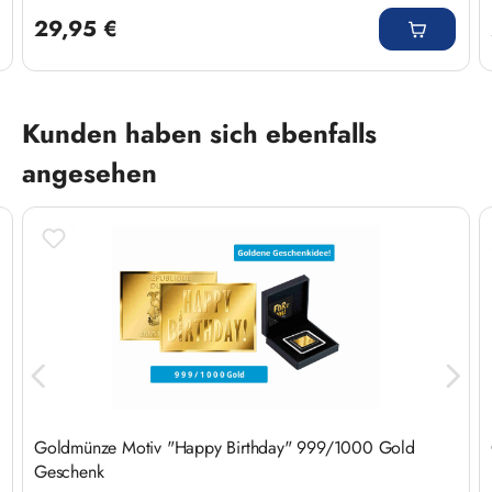
Regulärer Preis:
29,95 €
Produktgalerie überspringen
Kunden haben sich ebenfalls
angesehen
Goldmünze Motiv "Happy Birthday" 999/1000 Gold
Geschenk