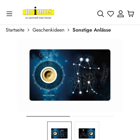
Zum Hauptinhalt springen
Du hast 0 
Startseite
Geschenkideen
Sonstige Anlässe
Bildergalerie überspringen