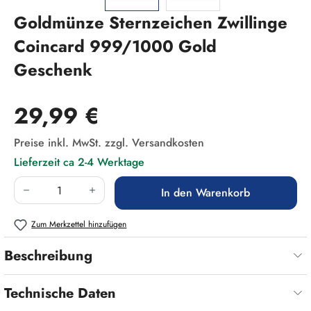
Goldmünze Sternzeichen Zwillinge
Coincard 999/1000 Gold
Geschenk
Regulärer Preis:
29,99 €
Preise inkl. MwSt. zzgl. Versandkosten
Lieferzeit ca 2-4 Werktage
Produkt Anzahl: Gib den gewünschten Wert ein
In den Warenkorb
Zum Merkzettel hinzufügen
Beschreibung
Technische Daten