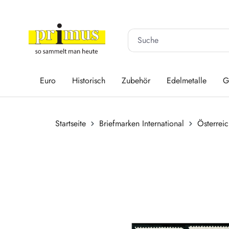
 Hauptinhalt springen
Zur Suche springen
Zur Hauptnavigation springen
Euro
Historisch
Zubehör
Edelmetalle
G
Startseite
Briefmarken International
Österrei
Bildergalerie überspringen