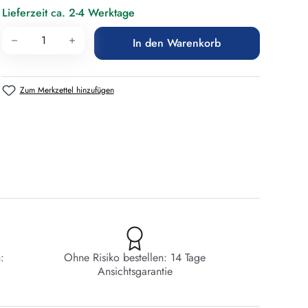
Lieferzeit ca. 2-4 Werktage
Produkt Anzahl: Gib den gewünschten Wert 
In den Warenkorb
Zum Merkzettel hinzufügen
:
Ohne Risiko bestellen: 14 Tage
Ansichtsgarantie