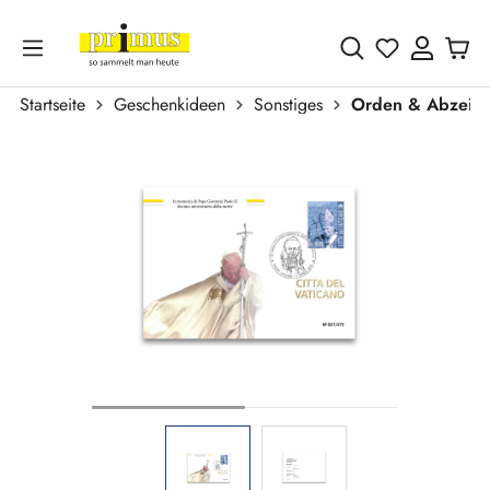
Zum Hauptinhalt springen
Du hast 0 
Startseite
Geschenkideen
Sonstiges
Orden & Abzeic
Bildergalerie überspringen