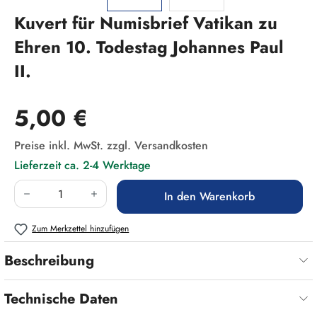
Kuvert für Numisbrief Vatikan zu
Ehren 10. Todestag Johannes Paul
II.
Regulärer Preis:
5,00 €
Preise inkl. MwSt. zzgl. Versandkosten
Lieferzeit ca. 2-4 Werktage
Produkt Anzahl: Gib den gewünschten Wert ein
In den Warenkorb
Zum Merkzettel hinzufügen
Beschreibung
Technische Daten