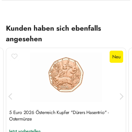
Produktgalerie überspringen
Kunden haben sich ebenfalls
angesehen
Neu
5 Euro 2026 Österreich Kupfer "Dürers Hasentrio" -
Ostermünze
Jetzt vorbestellen