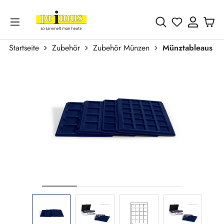
Zum Hauptinhalt springen
Du hast 0 
Startseite
Zubehör
Zubehör Münzen
Münztableaus
Bildergalerie überspringen