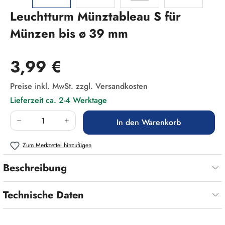
Leuchtturm Münztableau S für
Münzen bis ø 39 mm
Regulärer Preis:
3,99 €
Preise inkl. MwSt. zzgl. Versandkosten
Lieferzeit ca. 2-4 Werktage
Produkt Anzahl: Gib den gewünschten Wert ein
In den Warenkorb
Zum Merkzettel hinzufügen
Beschreibung
Technische Daten