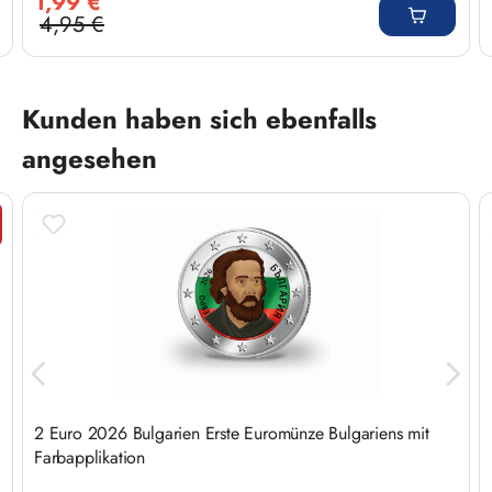
1,99 €
4,95 €
Regulärer Preis:
Produktgalerie überspringen
Kunden haben sich ebenfalls
angesehen
t
2 Euro 2026 Bulgarien Erste Euromünze Bulgariens mit
Farbapplikation