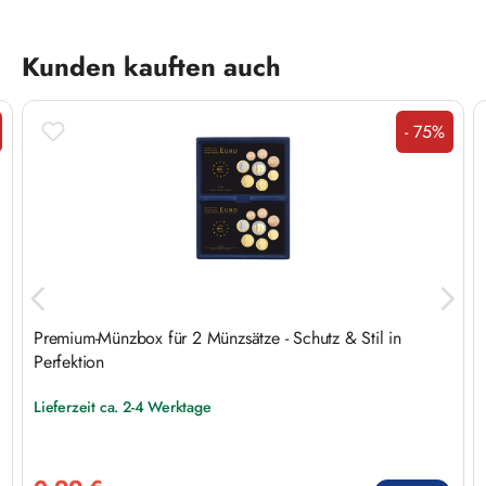
Produktgalerie überspringen
Kunden kauften auch
- 75%
t
Rabatt
Premium-Münzbox für 2 Münzsätze - Schutz & Stil in
Perfektion
Lieferzeit ca. 2-4 Werktage
Verkaufspreis: