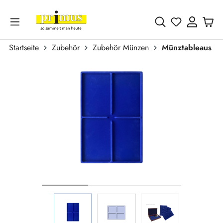
Zum Hauptinhalt springen
Du hast 0 
Startseite
Zubehör
Zubehör Münzen
Münztableaus
Bildergalerie überspringen