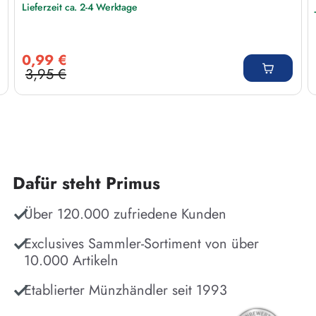
Lieferzeit ca. 2-4 Werktage
Verkaufspreis:
0,99 €
3,95 €
Regulärer Preis:
Dafür steht Primus
Über 120.000 zufriedene Kunden
Exclusives Sammler-Sortiment von über
10.000 Artikeln
Etablierter Münzhändler seit 1993