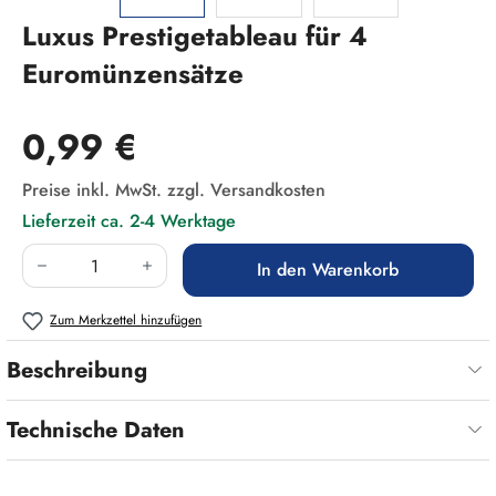
Luxus Prestigetableau für 4
Euromünzensätze
Regulärer Preis:
0,99 €
Preise inkl. MwSt. zzgl. Versandkosten
Lieferzeit ca. 2-4 Werktage
Produkt Anzahl: Gib den gewünschten Wert ein
In den Warenkorb
Zum Merkzettel hinzufügen
Beschreibung
Technische Daten