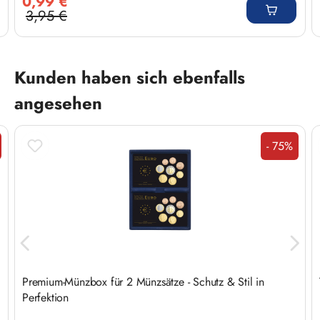
0,99 €
3,95 €
Regulärer Preis:
Produktgalerie überspringen
Kunden haben sich ebenfalls
angesehen
- 75%
t
Rabatt
Premium-Münzbox für 2 Münzsätze - Schutz & Stil in
Perfektion