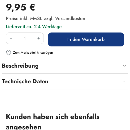
Regulärer Preis:
9,95 €
Preise inkl. MwSt. zzgl. Versandkosten
Lieferzeit ca. 2-4 Werktage
Produkt Anzahl: Gib den gewünschten Wert ein
In den Warenkorb
Zum Merkzettel hinzufügen
Beschreibung
Technische Daten
Produktgalerie überspringen
Kunden haben sich ebenfalls
angesehen