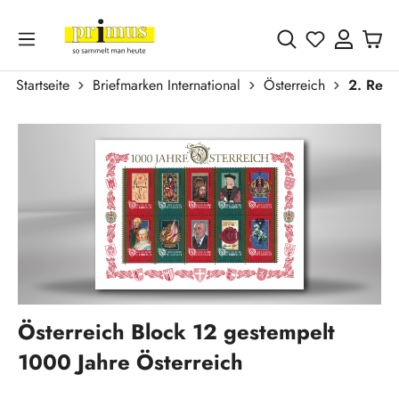
Zum Hauptinhalt springen
Du hast 0 
Startseite
Briefmarken International
Österreich
2. Repu
Bildergalerie überspringen
Österreich Block 12 gestempelt
1000 Jahre Österreich