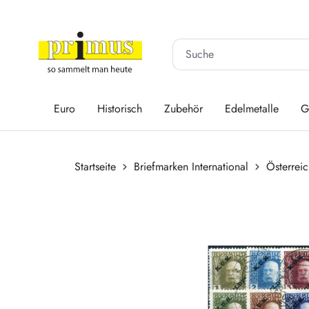
 Hauptinhalt springen
Zur Suche springen
Zur Hauptnavigation springen
Euro
Historisch
Zubehör
Edelmetalle
G
Startseite
Briefmarken International
Österrei
Bildergalerie überspringen