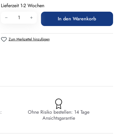
Lieferzeit 1-2 Wochen
Produkt Anzahl: Gib den gewünschten Wert 
In den Warenkorb
Zum Merkzettel hinzufügen
:
Ohne Risiko bestellen: 14 Tage
Ansichtsgarantie