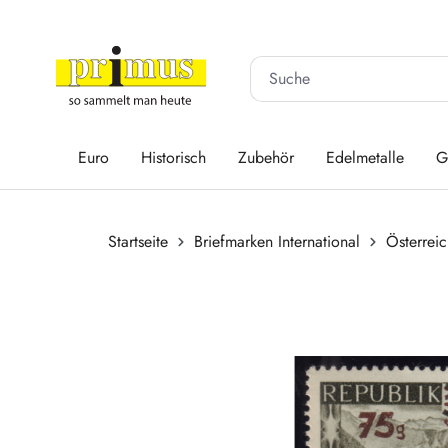
 Hauptinhalt springen
Zur Suche springen
Zur Hauptnavigation springen
Euro
Historisch
Zubehör
Edelmetalle
G
Startseite
Briefmarken International
Österrei
Bildergalerie überspringen