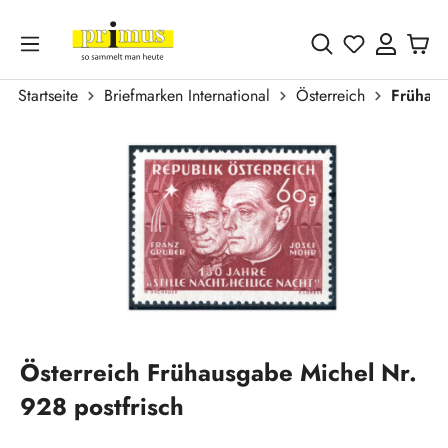
Zum Hauptinhalt springen
Du hast 0 
Startseite
Briefmarken International
Österreich
Frühau
Bildergalerie überspringen
Österreich Frühausgabe Michel Nr.
928 postfrisch