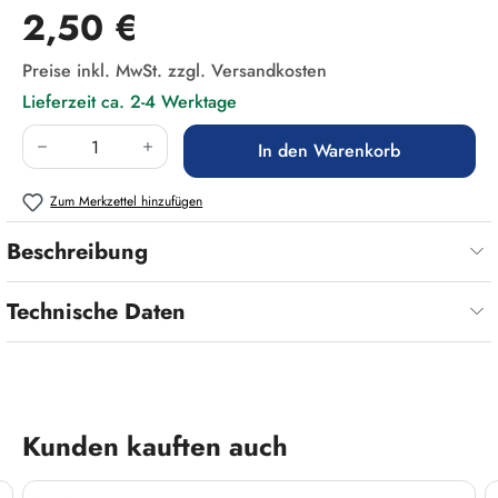
Regulärer Preis:
2,50 €
Preise inkl. MwSt. zzgl. Versandkosten
Lieferzeit ca. 2-4 Werktage
Produkt Anzahl: Gib den gewünschten Wert ein
In den Warenkorb
Zum Merkzettel hinzufügen
Beschreibung
Technische Daten
Produktgalerie überspringen
Kunden kauften auch