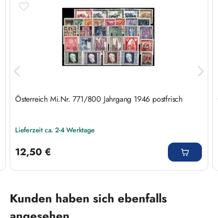
Österreich Mi.Nr. 771/800 Jahrgang 1946 postfrisch
Lieferzeit ca. 2-4 Werktage
Regulärer Preis:
12,50 €
Produktgalerie überspringen
Kunden haben sich ebenfalls
angesehen