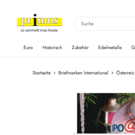
 Hauptinhalt springen
Zur Suche springen
Zur Hauptnavigation springen
Euro
Historisch
Zubehör
Edelmetalle
G
Startseite
Briefmarken International
Österrei
Bildergalerie überspringen