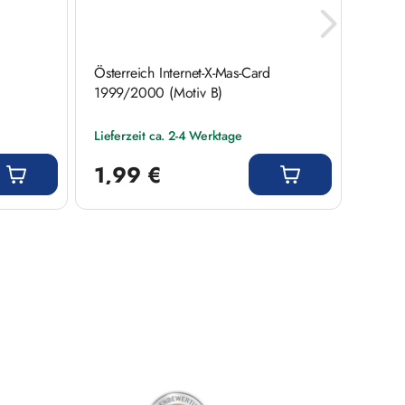
Österreich Internet-X-Mas-Card
Inter
1999/2000 (Motiv B)
Stemp
Lieferzeit ca. 2-4 Werktage
Liefer
Regulärer Preis:
Regulär
1,99 €
1,5