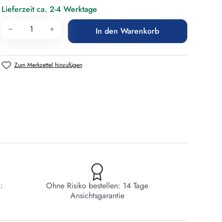
Lieferzeit ca. 2-4 Werktage
Produkt Anzahl: Gib den gewünschten Wert 
In den Warenkorb
Zum Merkzettel hinzufügen
:
Ohne Risiko bestellen: 14 Tage
Ansichtsgarantie