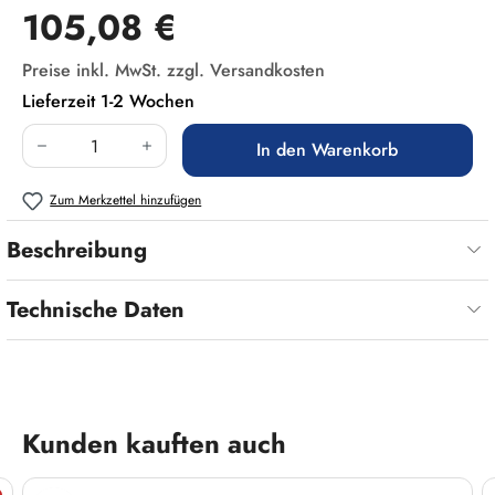
Regulärer Preis:
105,08 €
Preise inkl. MwSt. zzgl. Versandkosten
Lieferzeit 1-2 Wochen
Produkt Anzahl: Gib den gewünschten Wert ein
In den Warenkorb
Zum Merkzettel hinzufügen
Beschreibung
Technische Daten
Produktgalerie überspringen
Kunden kauften auch