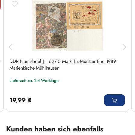
tt
t
DDR Numisbrief J. 1627 5 Mark Th.-Müntzer Ehr. 1989
Marienkirche Mühlhausen
Lieferzeit ca. 2-4 Werktage
Regulärer Preis:
19,99 €
Produktgalerie überspringen
Kunden haben sich ebenfalls