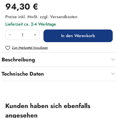
Regulärer Preis:
94,30 €
Preise inkl. MwSt. zzgl. Versandkosten
Lieferzeit ca. 2-4 Werktage
Produkt Anzahl: Gib den gewünschten Wert ein
In den Warenkorb
Zum Merkzettel hinzufügen
Beschreibung
Technische Daten
Produktgalerie überspringen
Kunden haben sich ebenfalls
angesehen