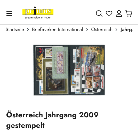
Zum Hauptinhalt springen
Du hast 0 
Startseite
Briefmarken International
Österreich
Jahrgä
Bildergalerie überspringen
Österreich Jahrgang 2009
gestempelt