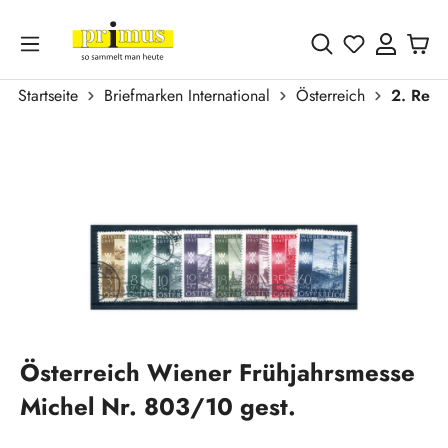
Zum Hauptinhalt springen
Du hast 0 
Startseite
Briefmarken International
Österreich
2. Repu
Bildergalerie überspringen
Österreich Wiener Frühjahrsmesse
Michel Nr. 803/10 gest.