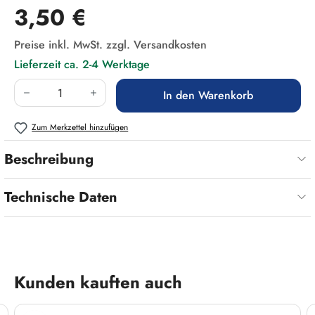
Regulärer Preis:
3,50 €
Preise inkl. MwSt. zzgl. Versandkosten
Lieferzeit ca. 2-4 Werktage
Produkt Anzahl: Gib den gewünschten Wert ein
In den Warenkorb
Zum Merkzettel hinzufügen
Beschreibung
Technische Daten
Produktgalerie überspringen
Kunden kauften auch