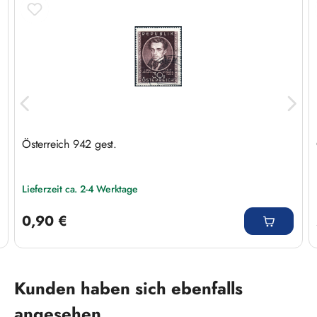
Österreich 942 gest.
Lieferzeit ca. 2-4 Werktage
Regulärer Preis:
0,90 €
Produktgalerie überspringen
Kunden haben sich ebenfalls
angesehen