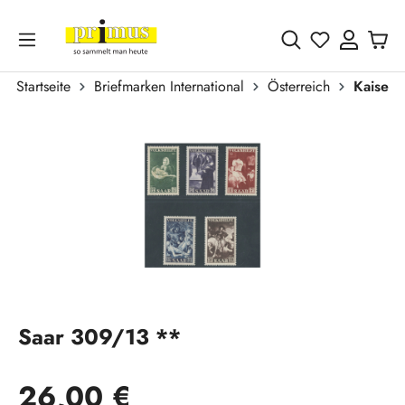
Zum Hauptinhalt springen
Du hast 0 
Startseite
Briefmarken International
Österreich
Kaiser
Bildergalerie überspringen
Saar 309/13 **
Regulärer Preis:
26,00 €