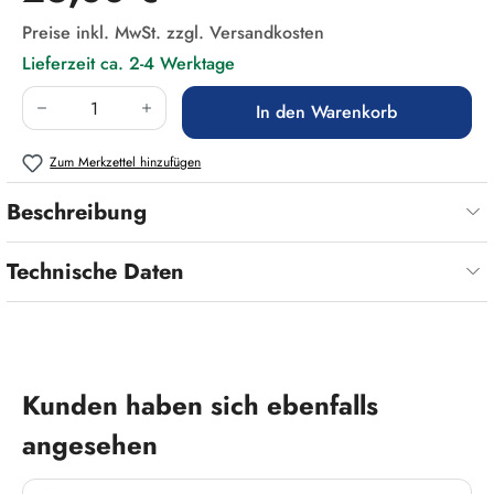
Preise inkl. MwSt. zzgl. Versandkosten
Lieferzeit ca. 2-4 Werktage
Produkt Anzahl: Gib den gewünschten Wert ein
In den Warenkorb
Zum Merkzettel hinzufügen
Beschreibung
Technische Daten
Produktgalerie überspringen
Kunden haben sich ebenfalls
angesehen