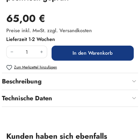
Regulärer Preis:
65,00 €
Preise inkl. MwSt. zzgl. Versandkosten
Lieferzeit 1-2 Wochen
Produkt Anzahl: Gib den gewünschten Wert ein
In den Warenkorb
Zum Merkzettel hinzufügen
Beschreibung
Technische Daten
Produktgalerie überspringen
Kunden haben sich ebenfalls