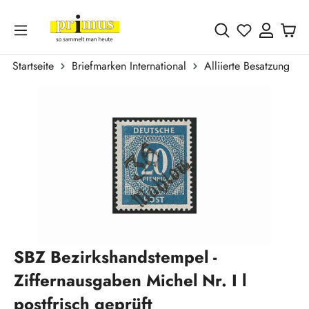
Zum Hauptinhalt springen
Du hast 0 
Startseite
Briefmarken International
Alliierte Besatzung
Bildergalerie überspringen
SBZ Bezirkshandstempel -
Ziffernausgaben Michel Nr. I l
postfrisch geprüft