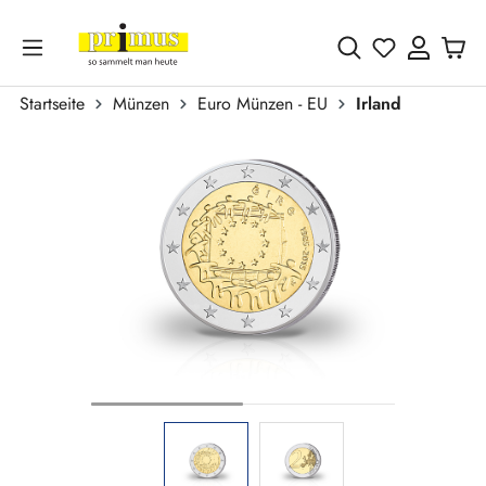
Zum Hauptinhalt springen
Du hast 0 
Startseite
Münzen
Euro Münzen - EU
Irland
Bildergalerie überspringen