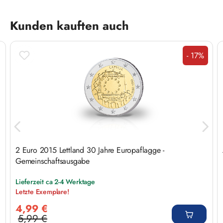
Produktgalerie überspringen
Kunden kauften auch
- 17%
Rabatt
2 Euro 2015 Lettland 30 Jahre Europaflagge -
Gemeinschaftsausgabe
Lieferzeit ca 2-4 Werktage
Letzte Exemplare!
Verkaufspreis:
4,99 €
5,99 €
Regulärer Preis: