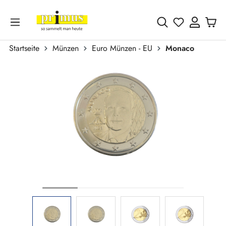
Zum Hauptinhalt springen
Du hast 0 
Startseite
Münzen
Euro Münzen - EU
Monaco
Bildergalerie überspringen