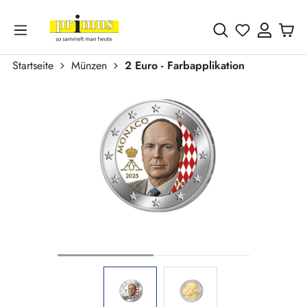
Zum Hauptinhalt springen
Du hast 0 
Startseite
Münzen
2 Euro - Farbapplikation
Bildergalerie überspringen