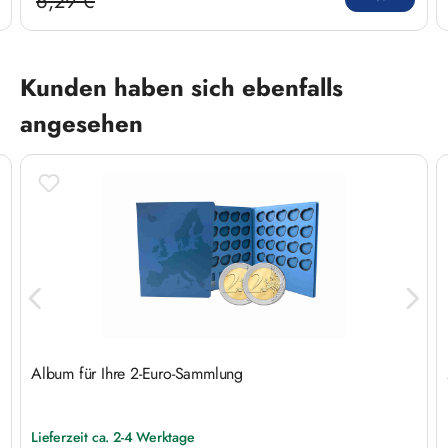
6,29 €
Regulärer Preis:
Produktgalerie überspringen
Kunden haben sich ebenfalls
angesehen
Album für Ihre 2-Euro-Sammlung
Lieferzeit ca. 2-4 Werktage