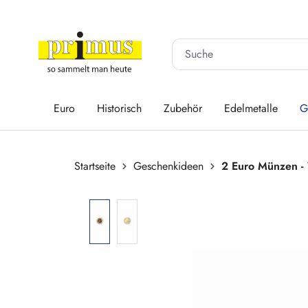
 Hauptinhalt springen
Zur Suche springen
Zur Hauptnavigation springen
Euro
Historisch
Zubehör
Edelmetalle
G
Startseite
Geschenkideen
2 Euro Münzen -
Bildergalerie überspringen