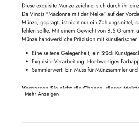
Diese exquisite Münze zeichnet sich durch ihr ein
Da Vincis "Madonna mit der Nelke" auf der Vorde
Münze, geprägt, ist nicht nur ein Zahlungsmittel,
fehlen sollte. Mit einem Gewicht von 8,5 Gramm
Münze handwerkliche Präzision mit künstlerischer 
Eine seltene Gelegenheit, ein Stück Kunstgesch
Exquisite Verarbeitung: Hochwertiges Farbapp
Sammlerwert: Ein Muss für Münzsammler und 
Verpassen Sie nicht die Chance, dieses Meis
Mehr Anzeigen
Sie sich Ihre 2-Euro-Münze "Madonna mit der
Produktgalerie überspringen