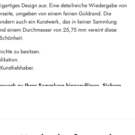
zigartiges Design aus: Eine detailreiche Wiedergabe von
rseite, umgeben von einem feinen Goldrand. Die
 sondern auch ein Kunstwerk, das in keiner Sammlung
 und einem Durchmesser von 25,75 mm vereint diese
Schönheit.
ichte zu besitzen.
likation.
Kunstliebhaber.
terwerk zu Ihrer Sammlung hinzuzufügen. Sichern
 Nelke" noch heute!