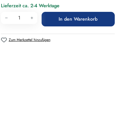
Lieferzeit ca. 2-4 Werktage
Produkt Anzahl: Gib den gewünschten Wert 
In den Warenkorb
Zum Merkzettel hinzufügen