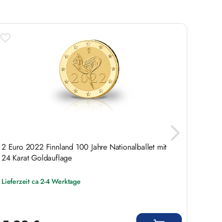
2 Euro 2022 Finnland 100 Jahre Nationalballet mit
2 Eur
24 Karat Goldauflage
Serie 
Lieferzeit ca 2-4 Werktage
Liefer
Regulärer Preis:
Regulär