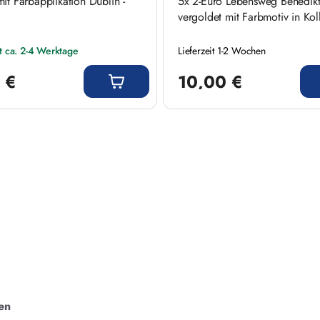
it Farbapplikation Dublin -
5x 2-Euro Lebensweg Benedikt
vergoldet mit Farbmotiv in Kol
it ca. 2-4 Werktage
Lieferzeit 1-2 Wochen
 Preis:
Regulärer Preis:
 €
10,00 €
en