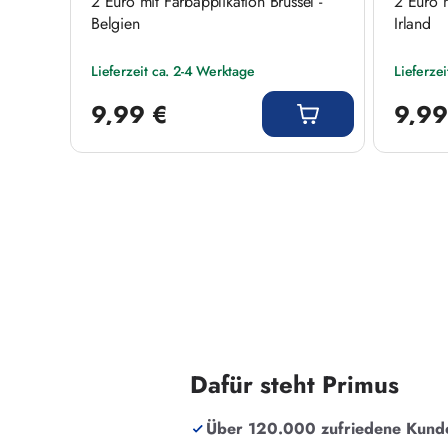
 I mit
2 Euro mit Farbapplikation Brüssel -
2 Euro m
Belgien
Irland
Lieferzeit ca. 2-4 Werktage
Lieferze
Regulärer Preis:
Regulärer
9,99 €
9,99
Dafür steht Primus
Über 120.000 zufriedene Kund