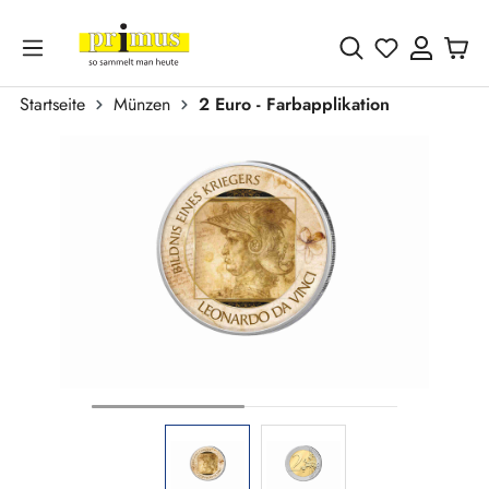
Zum Hauptinhalt springen
Du hast 0 
Startseite
Münzen
2 Euro - Farbapplikation
Bildergalerie überspringen