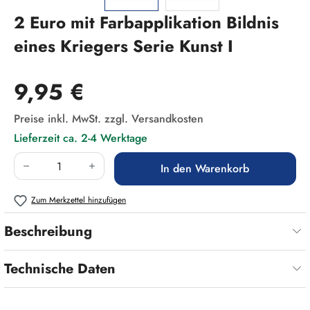
2 Euro mit Farbapplikation Bildnis
eines Kriegers Serie Kunst I
Regulärer Preis:
9,95 €
Preise inkl. MwSt. zzgl. Versandkosten
Lieferzeit ca. 2-4 Werktage
Produkt Anzahl: Gib den gewünschten Wert ein
In den Warenkorb
Zum Merkzettel hinzufügen
Beschreibung
Technische Daten